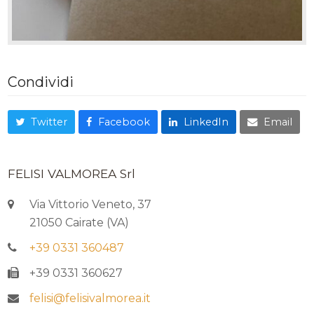
Condividi
Twitter
Facebook
LinkedIn
Email
FELISI VALMOREA Srl
Via Vittorio Veneto, 37
21050 Cairate (VA)
+39 0331 360487
+39 0331 360627
felisi@felisivalmorea.it