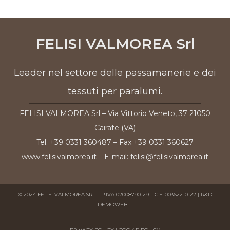
FELISI VALMOREA Srl
Leader nel settore delle passamanerie e dei
tessuti per paralumi.
FELISI VALMOREA Srl – Via Vittorio Veneto, 37 21050
Cairate (VA)
Tel. +39 0331 360487 – Fax +39 0331 360627
www.felisivalmorea.it – E-mail:
felisi@felisivalmorea.it
© 2024 FELISI VALMOREA SRL – P.IVA 02008790129 – C.F. 00362210122 | R&D
DEMOWEB.IT